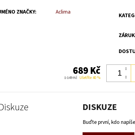
JMÉNO ZNAČKY
:
Aclima
KATEG
ZÁRUK
DOSTU
689 Kč
1 149 Kč
Ušetříte 40 %
Diskuze
DISKUZE
Buďte první, kdo napíše