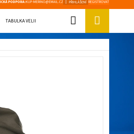
ICKÁ PODPORA:
KUP-MERINO@EMAIL.CZ
REGISTROVAT
PŘIHLÁŠENÍ
Hledat
Nákupn
TABULKA VELIKOSTÍ
košík