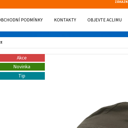
ZÁKAZN
OBCHODNÍ PODMÍNKY
KONTAKTY
OBJEVTE ACLIMU
O POTŘEBUJETE NAJÍT?
CE
Akce
HLEDAT
Novinka
Tip
DOPORUČUJEME