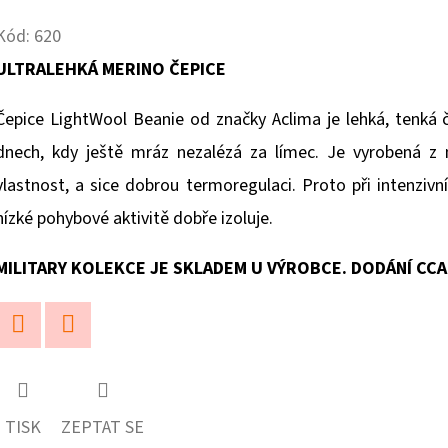
Kód:
620
ULTRALEHKÁ MERINO ČEPICE
Čepice LightWool Beanie od značky Aclima je lehká, tenká č
dnech, kdy ještě mráz nezalézá za límec. Je vyrobená 
vlastnost, a sice dobrou termoregulaci. Proto při intenzivn
nízké pohybové aktivitě dobře izoluje.
MILITARY KOLEKCE JE SKLADEM U VÝROBCE. DODÁNÍ CCA 
Twitter
Facebook
TISK
ZEPTAT SE