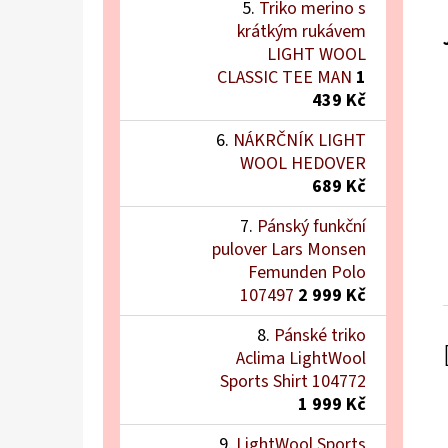
Triko merino s
krátkým rukávem
LIGHT WOOL
CLASSIC TEE MAN
1
439 Kč
NÁKRČNÍK LIGHT
WOOL HEDOVER
689 Kč
Pánský funkční
pulover Lars Monsen
Femunden Polo
107497
2 999 Kč
Pánské triko
Aclima LightWool
Sports Shirt 104772
1 999 Kč
LightWool Sports