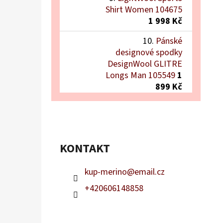
Shirt Women 104675
1 998 Kč
Pánské
designové spodky
DesignWool GLITRE
Longs Man 105549
1
899 Kč
KONTAKT
kup-merino
@
email.cz
+420606148858