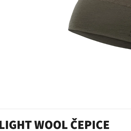
PÁNSKÉ SÍŤOVANÉ TRIKO S DLOUHÝM
BOXERKY LIGHT 
RUKÁVEM WOOLNET CREW NECK MEN 101630
755 Kč
1 679 Kč
Původně:
1 199 Kč
Původně:
2 799 Kč
LIGHT WOOL ČEPICE