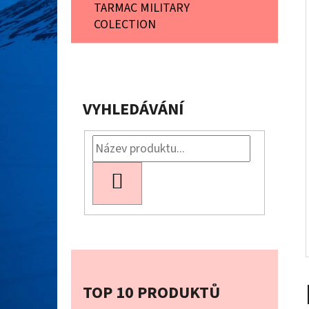
Í
TARMAC MILITARY
P
COLECTION
A
PÁNSKÁ FUNKČNÍ MIKINA S KAPUCÍ
LIGHTWOOL 180 HOODIE M'S
N
1 999 Kč
E
Původně:
3 299 Kč
VYHLEDÁVÁNÍ
L
HLEDAT
TOP 10 PRODUKTŮ