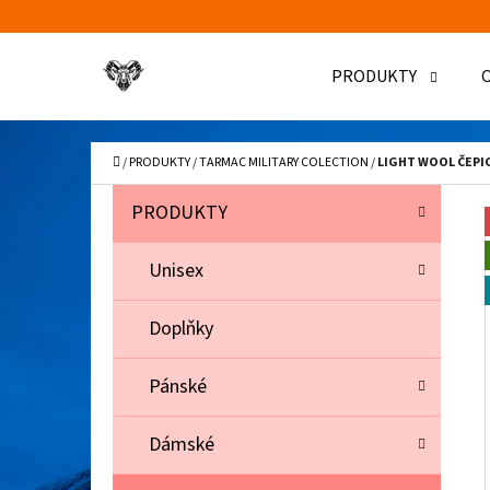
K
Přejít
O
Zpět
Zpět
na
PRODUKTY
Š
do
do
obsah
Í
obchodu
obchodu
C
K
Domů
/
PRODUKTY
/
TARMAC MILITARY COLECTION
/
LIGHT WOOL ČEPI
P
K
Přeskočit
PRODUKTY
A
O
kategorie
T
S
Unisex
E
T
G
Doplňky
O
R
R
A
Pánské
I
N
E
N
Dámské