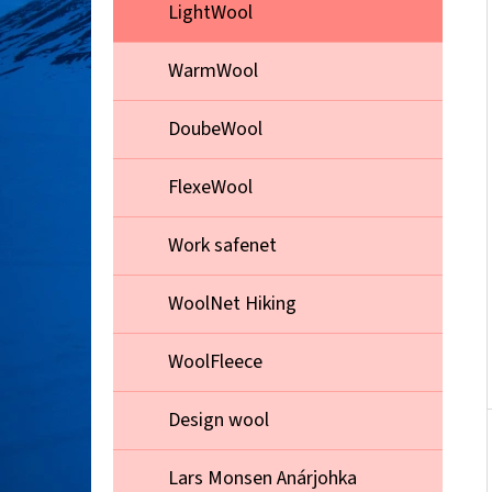
Í
LightWool
P
A
WarmWool
PÁNSKÁ FUNKČNÍ MIKINA S KAPUCÍ
LIGHTWOOL 180 HOODIE M'S
N
DoubeWool
1 999 Kč
E
Původně:
3 299 Kč
L
FlexeWool
Work safenet
WoolNet Hiking
WoolFleece
Design wool
Lars Monsen Anárjohka