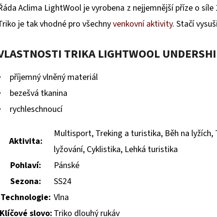
Řáda Aclima LightWool je vyrobena z nejjemnější příze o síle
Triko je tak vhodné pro všechny
venkovní aktivity
. Stačí vysuš
VLASTNOSTI TRIKA LIGHTWOOL UNDERSHIR
příjemný vlněný materiál
bezešvá tkanina
rychleschnoucí
Multisport, Treking a turistika, Běh na lyžích,
Aktivita:
lyžování, Cyklistika, Lehká turistika
Pohlaví:
Pánské
Sezona:
SS24
Technologie:
Vlna
Klíčové slovo:
Triko dlouhý rukáv