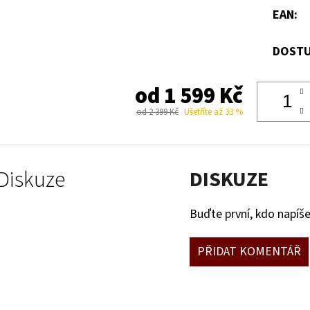
EAN
:
DOSTU
od
1 599 Kč
od 2 399 Kč
Ušetříte až 33 %
Diskuze
DISKUZE
Buďte první, kdo napíše
PŘIDAT KOMENTÁŘ