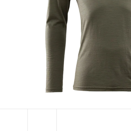
PÁNSKÉ SÍŤOVANÉ TRIKO S DLOUHÝM
BOXERKY LIGHT 
RUKÁVEM WOOLNET CREW NECK MEN 101630
755 Kč
1 679 Kč
Původně:
1 199 Kč
Původně:
2 799 Kč