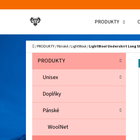
K
Přejít
O
Zpět
Zpět
na
PRODUKTY
Š
do
do
obsah
Í
obchodu
obchodu
C
K
Domů
/
PRODUKTY
/
Pánské
/
LightWool
/
LightWool Undershirt Long S
P
K
Přeskočit
PRODUKTY
A
O
kategorie
T
S
Unisex
E
T
G
Doplňky
O
R
R
A
Pánské
I
N
E
N
WoolNet