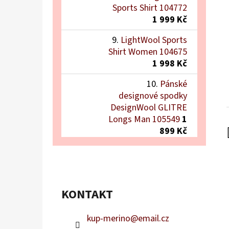
Sports Shirt 104772
1 999 Kč
LightWool Sports
Shirt Women 104675
1 998 Kč
Pánské
designové spodky
DesignWool GLITRE
Longs Man 105549
1
899 Kč
KONTAKT
kup-merino
@
email.cz