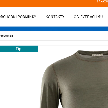
ZÁKAZN
OBCHODNÍ PODMÍNKY
KONTAKTY
OBJEVTE ACLIMU
O POTŘEBUJETE NAJÍT?
leeve Men
Tip
HLEDAT
DOPORUČUJEME