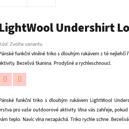
LightWool Undershirt L
Kód:
Zvolte variantu
Pánské funkční vlněné triko s dlouhým rukávem z té nejlehčí 
aktivity. Bezešvá tkanina. Prodyšné a rychleschnoucí.
Twitter
Facebook
Pánské funkční triko s dlouhým rukávem LightWool Undersh
vrstva pro vaše outdoorové aktivity. Vlna vás zahřeje, pokud
vám teplo. Navíc vlna nezapáchá. Triko rychle schne. Bezeš