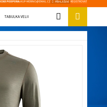
ICKÁ PODPORA:
KUP-MERINO@EMAIL.CZ
REGISTROVAT
PŘIHLÁŠENÍ
Hledat
Nákupn
TABULKA VELIKOSTÍ
košík