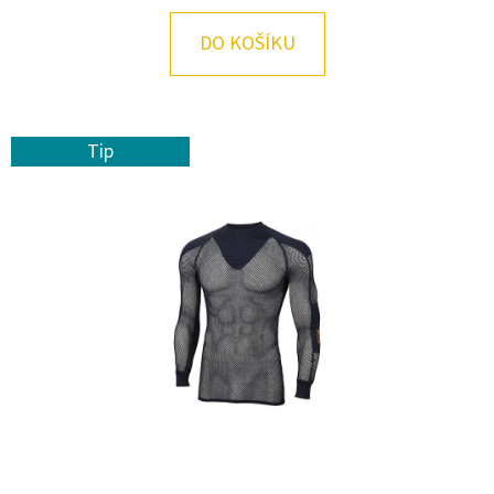
E
T
DO KOŠÍKU
E
N
A
Tip
J
Í
T
?
HLEDAT