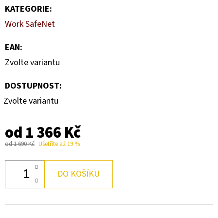
KRÁTKÝM
KATEGORIE
:
RUKÁVEM
LIGHT
Work SafeNet
WOOL
CLASSIC
TEE
EAN
:
MAN
Zvolte variantu
1
439
DOSTUPNOST:
Kč
Původně:
Zvolte variantu
2
399
Kč
od
1 366 Kč
od 1 690 Kč
Ušetříte až 19 %
DO KOŠÍKU