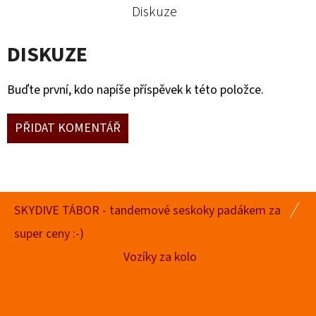
Diskuze
DISKUZE
Buďte první, kdo napíše příspěvek k této položce.
PŘIDAT KOMENTÁŘ
Z
SKYDIVE TÁBOR - tandemové seskoky padákem za
Á
super ceny :-)
P
Vozíky za kolo
A
T