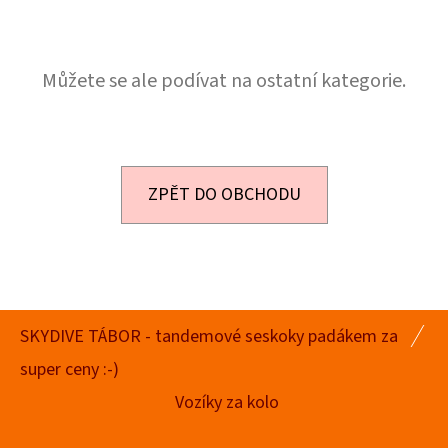
E
T
E
Můžete se ale podívat na ostatní kategorie.
N
A
J
ZPĚT DO OBCHODU
Í
T
?
Z
SKYDIVE TÁBOR - tandemové seskoky padákem za
Á
super ceny :-)
P
HLEDAT
Vozíky za kolo
A